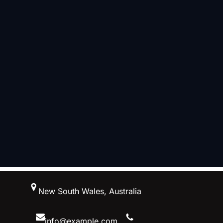
跳
New South Wales, Australia
至
内
容
info@example.com