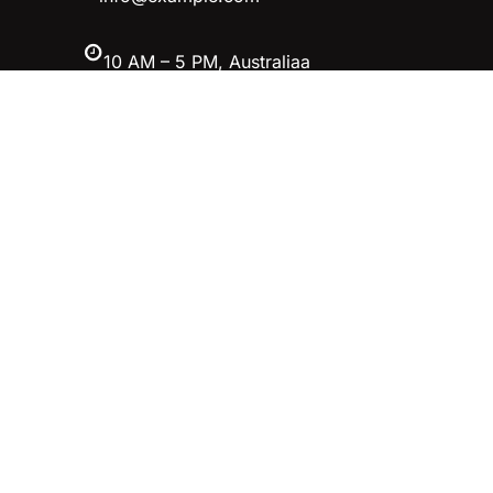
10 AM – 5 PM, Australiaa
Facebook
Twitter
YouTube
Instagram
首页–雷竞技官网-中国英雄联盟电竞
赛事及体育赛事竞猜
立即加入