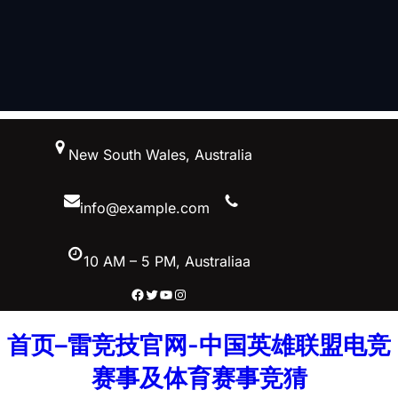
跳
New South Wales, Australia
至
内
容
info@example.com
10 AM – 5 PM, Australiaa
Facebook
Twitter
YouTube
Instagram
首页–雷竞技官网-中国英雄联盟电竞
赛事及体育赛事竞猜