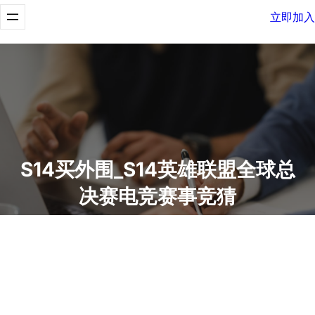
立即加入
S14买外围_S14英雄联盟全球总
决赛电竞赛事竞猜