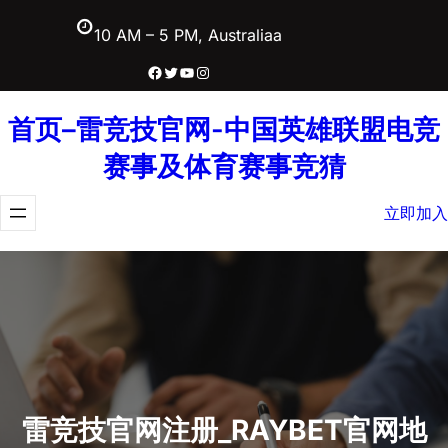
10 AM – 5 PM, Australiaa
Facebook
Twitter
YouTube
Instagram
首页–雷竞技官网-中国英雄联盟电竞
赛事及体育赛事竞猜
立即加入
雷竞技官网注册_RAYBET官网地