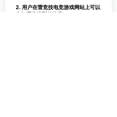
2. 用户在雷竞技电竞游戏网站上可以
参加哪些类型的比赛？
用户在雷竞技电竞游戏网站上可以参加包括
线上对战、线下赛事、职业联赛等多种类型
的比赛。
3. 雷竞技电竞游戏网站如何保障比赛
的公平性和公正性？
雷竞技采用严格的规则和监管措施，确保比
赛的公平性和公正性，同时对作弊行为进行
严厉打击。
4. 用户在雷竞技电竞游戏网站上如何
进行交流和互动？