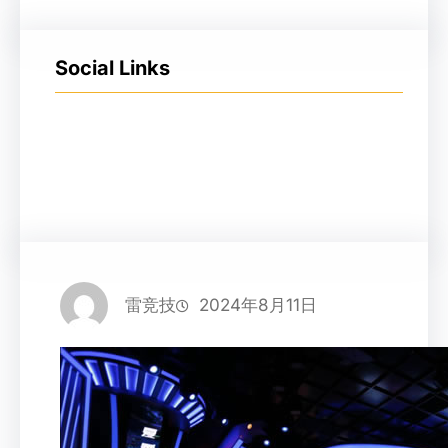
Social Links
Facebook
Twitter
LinkedIn
Instagram
雷竞技
2024年8月11日