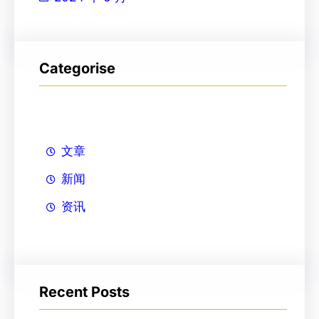
Categorise
文章
新闻
资讯
Recent Posts