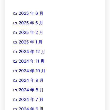
2025 年 6 月
2025 年 5 月
2025 年 2 月
2025 年 1 月
2024 年 12 月
2024 年 11 月
2024 年 10 月
2024 年 9 月
2024 年 8 月
2024 年 7 月
2024 年 6 月