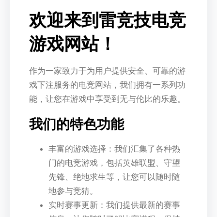
欢迎来到雷竞技电竞
游戏网站！
作为一家致力于为用户提供安全、可靠的游
戏下注服务的电竞网站，我们拥有一系列功
能，让您在游戏中享受到无与伦比的乐趣。
我们的特色功能
丰富的游戏选择：我们汇集了各种热
门的电竞游戏，包括英雄联盟、守望
先锋、绝地求生等，让您可以随时随
地参与竞猜。
实时赛事更新：我们提供最新的赛事