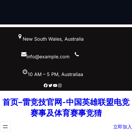
跳
New South Wales, Australia
至
内
容
info@example.com
10 AM – 5 PM, Australiaa
Facebook
Twitter
YouTube
Instagram
首页–雷竞技官网-中国英雄联盟电竞
赛事及体育赛事竞猜
立即加入