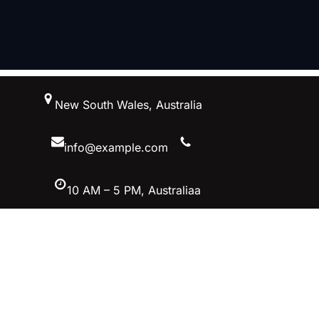
跳
New South Wales, Australia
至
内
容
info@example.com
10 AM – 5 PM, Australiaa
Facebook
Twitter
YouTube
Instagram
首页–雷竞技官网-中国英雄联盟电竞
赛事及体育赛事竞猜
立即加入