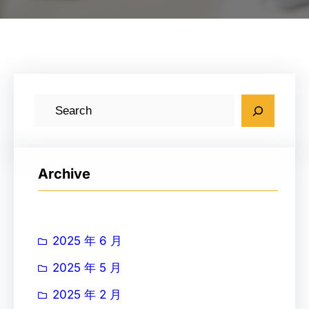
搜
索
Archive
2025 年 6 月
2025 年 5 月
2025 年 2 月