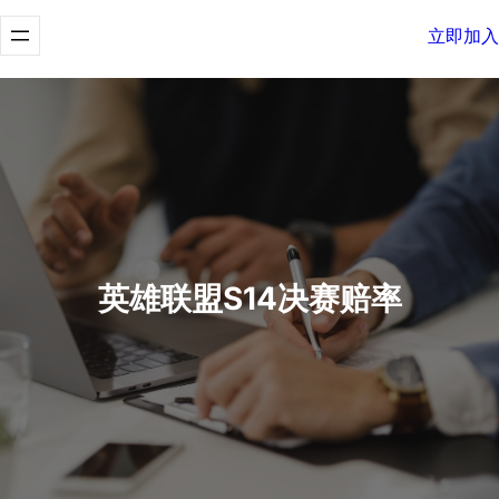
立即加入
英雄联盟S14决赛赔率