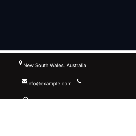
跳
New South Wales, Australia
至
内
容
info@example.com
10 AM – 5 PM, Australiaa
Facebook
Twitter
YouTube
Instagram
首页–雷竞技官网-中国英雄联盟电竞