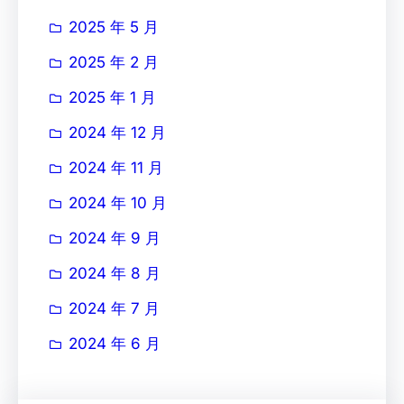
2025 年 5 月
2025 年 2 月
2025 年 1 月
2024 年 12 月
2024 年 11 月
2024 年 10 月
2024 年 9 月
2024 年 8 月
2024 年 7 月
2024 年 6 月