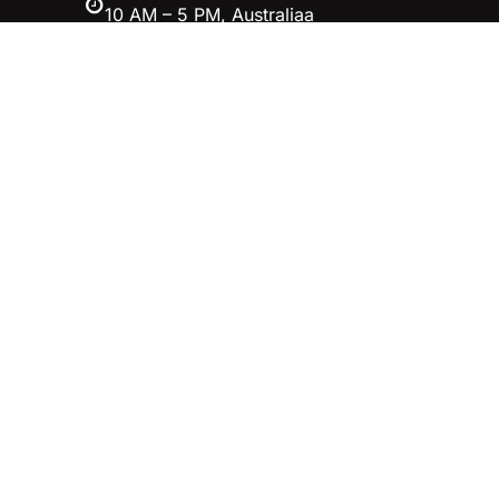
10 AM – 5 PM, Australiaa
Facebook
Twitter
YouTube
Instagram
首页–雷竞技官网-中国英雄联盟电竞
赛事及体育赛事竞猜
立即加入
S14世界赛开盘_S14英雄联盟全
球总决赛电竞赛事竞猜